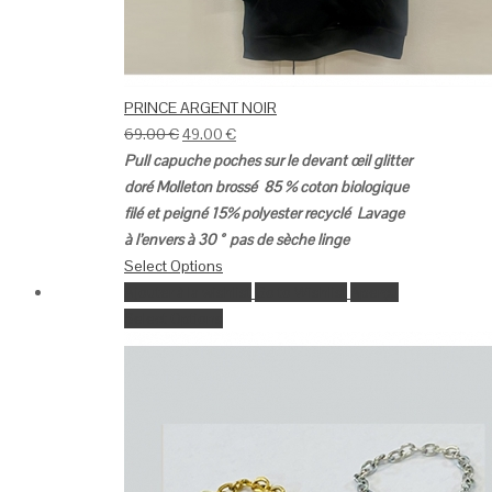
PRINCE ARGENT NOIR
69.00
€
49.00
€
Pull capuche poches sur le devant œil glitter
doré
Molleton brossé
85 % coton biologique
filé et peigné
15% polyester recyclé
Lavage
à l’envers à
30 °
pas de sèche linge
Select Options
Ajouter à la wishlist
Go to Wishlist
Aperçu
Select Options