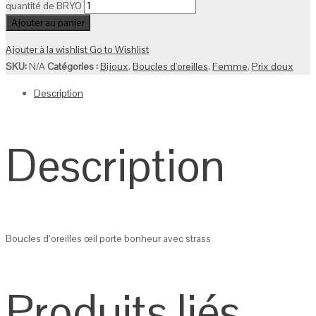
quantité de BRYO
Ajouter au panier
Ajouter à la wishlist
Go to Wishlist
SKU:
N/A
Catégories :
Bijoux
,
Boucles d'oreilles
,
Femme
,
Prix doux
Description
Description
Boucles d’oreilles œil porte bonheur avec strass
Produits liés