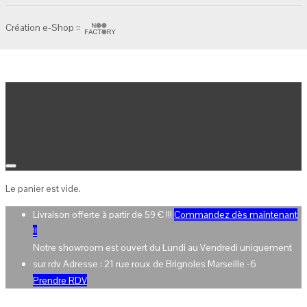
Création e-Shop ::
Panier
Le panier est vide.
Livraison offerte à partir de 59 € !!!
Commandez dès maintenant
!!
Notre showroom est ouvert du Lundi au Vendredi uniquement
sur rdv Adresse : 21 rue roux de Brignoles Marseille -6
Prendre RDV