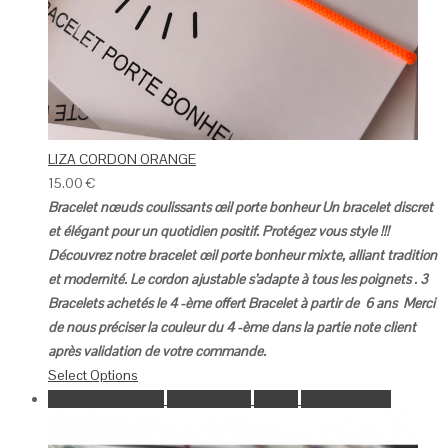
LIZA CORDON ORANGE
15.00
€
Bracelet nœuds coulissants œil porte bonheur
Un bracelet discret
et élégant pour un quotidien positif.
Protégez vous style !!!
Découvrez notre bracelet œil porte bonheur mixte, alliant tradition
et modernité.
Le cordon ajustable s’adapte à tous les poignets .
3
Bracelets achetés le 4 -ème offert
Bracelet à partir de 6 ans
Merci
de nous préciser la couleur du 4 -ème dans la partie note client
après validation de votre commande.
Select Options
Ajouter à la wishlist
Go to Wishlist
Aperçu
Select Options