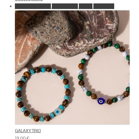
Ajouter à la wishlist
Go to Wishlist
Aperçu
Add to Cart
GALAXY TRIO
19.00
€