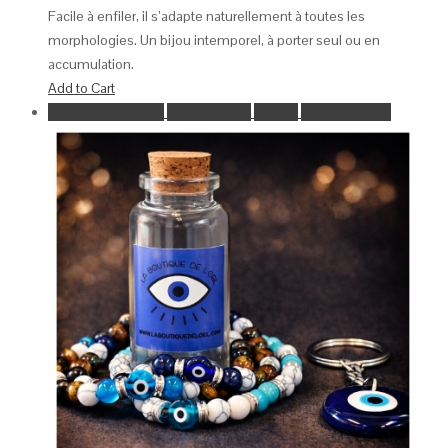
Facile à enfiler, il s’adapte naturellement à toutes les
morphologies. Un bijou intemporel, à porter seul ou en
accumulation.
Add to Cart
Ajouter à la wishlist
Go to Wishlist
Aperçu
Select Options