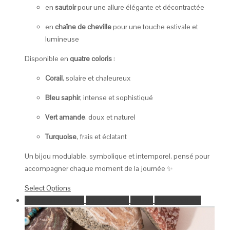
en
sautoir
pour une allure élégante et décontractée
en
chaîne de cheville
pour une touche estivale et
lumineuse
Disponible en
quatre coloris
:
Corail
, solaire et chaleureux
Bleu saphir
, intense et sophistiqué
Vert amande
, doux et naturel
Turquoise
, frais et éclatant
Un bijou modulable, symbolique et intemporel, pensé pour
accompagner chaque moment de la journée ✨
Select Options
Ajouter à la wishlist
Go to Wishlist
Aperçu
Select Options