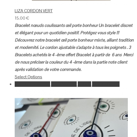
LIZA CORDON VERT
15.00
€
Bracelet nœuds coulissants œil porte bonheur
Un bracelet discret
et élégant pour un quotidien positif.
Protégez vous style !!!
Découvrez notre bracelet œil porte bonheur mixte, alliant tradition
et modernité.
Le cordon ajustable s’adapte à tous les poignets .
3
Bracelets achetés le 4 -ème offert
Bracelet à partir de 6 ans
Merci
de nous préciser la couleur du 4 -ème dans la partie note client
après validation de votre commande.
Select Options
Ajouter à la wishlist
Go to Wishlist
Aperçu
Select Options