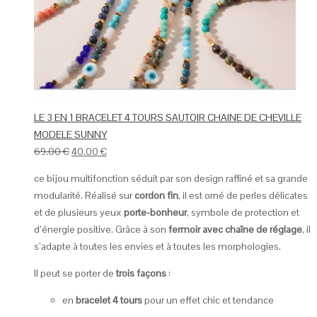
LE 3 EN 1 BRACELET 4 TOURS SAUTOIR CHAINE DE CHEVILLE
MODELE SUNNY
69.00
€
40.00
€
ce bijou multifonction séduit par son design raffiné et sa grande
modularité. Réalisé sur
cordon fin
, il est orné de perles délicates
et de plusieurs yeux
porte-bonheur
, symbole de protection et
d’énergie positive. Grâce à son
fermoir avec chaîne de réglage
, il
s’adapte à toutes les envies et à toutes les morphologies.
Il peut se porter de
trois façons
:
en
bracelet 4 tours
pour un effet chic et tendance