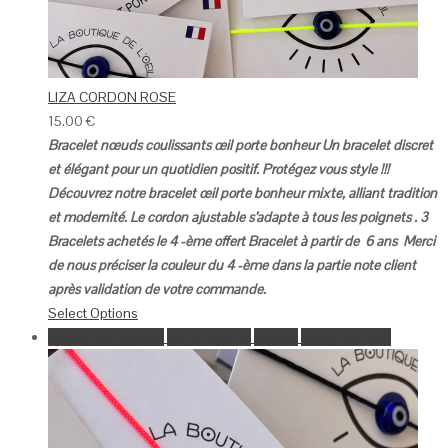
LIZA CORDON ROSE
15.00
€
Bracelet nœuds coulissants œil porte bonheur
Un bracelet discret
et élégant pour un quotidien positif.
Protégez vous style !!!
Découvrez notre bracelet œil porte bonheur mixte, alliant tradition
et modernité.
Le cordon ajustable s’adapte à tous les poignets .
3
Bracelets achetés le 4 -ème offert
Bracelet à partir de 6 ans
Merci
de nous préciser la couleur du 4 -ème dans la partie note client
après validation de votre commande.
Select Options
Ajouter à la wishlist
Go to Wishlist
Aperçu
Select Options