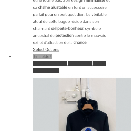
et ne rouille pas. Son design
minimaliste
et
sa
chaîne ajustable
en font un accessoire
parfait pour un port quotidien. Le véritable
atout de cette bague réside dans son
charmant
œil porte-bonheur
, symbole
ancestral de
protection
contre le mauvais
œil et d'attraction de la
chance
.
Select Options
En solde !
Ajouter à la wishlist
Go to Wishlist
Aperçu
Select Options