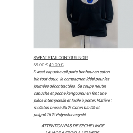
SWEAT STAR CONTOUR NOIR
59.00
€
49.00
€
S
weat capuche œil porte bonheur en coton
bio tout doux, le compagnon idéal pour les
journées décontractées .
Sa coupe neutre
capuche et poche kangourou en font une
pièce intemporelle et facile à porter.
Matière :
molleton brossé
85 % Coton bio filé et
peigné
15 % Polyester recyclé
ATTENTION PAS DE SECHE LINGE
LAVAGE A FROID A L'ENVERS