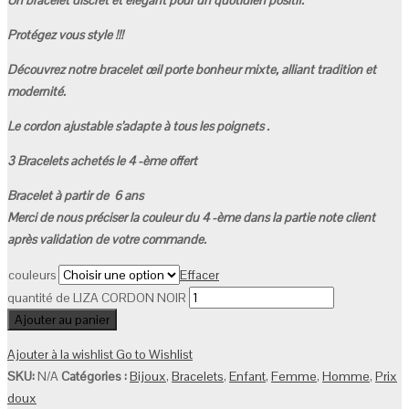
Un bracelet discret et élégant pour un quotidien positif.
Protégez vous style !!!
Découvrez notre bracelet œil porte bonheur mixte, alliant tradition et
modernité.
Le cordon ajustable s’adapte à tous les poignets .
3 Bracelets achetés le 4 -ème offert
Bracelet à partir de 6 ans
Merci de nous préciser la couleur du 4 -ème dans la partie note client
après validation de votre commande.
couleurs
Effacer
quantité de LIZA CORDON NOIR
Ajouter au panier
Ajouter à la wishlist
Go to Wishlist
SKU:
N/A
Catégories :
Bijoux
,
Bracelets
,
Enfant
,
Femme
,
Homme
,
Prix
doux