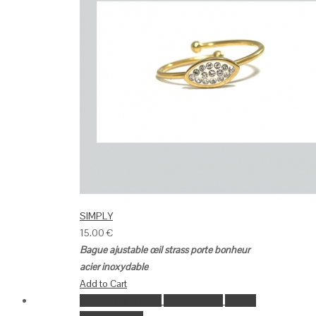
SIMPLY
15.00
€
Bague ajustable œil strass porte bonheur
acier inoxydable
Add to Cart
Ajouter à la wishlist
Go to Wishlist
Aperçu