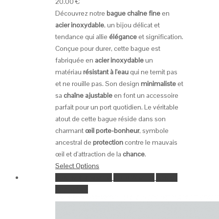
20.00
€
Découvrez notre
bague chaîne fine
en
acier inoxydable
, un bijou délicat et
tendance qui allie
élégance
et signification.
Conçue pour durer, cette bague est
fabriquée en
acier inoxydable
un
matériau
résistant à l'eau
qui ne ternit pas
et ne rouille pas. Son design
minimaliste
et
sa
chaîne ajustable
en font un accessoire
parfait pour un port quotidien. Le véritable
atout de cette bague réside dans son
charmant
œil porte-bonheur
, symbole
ancestral de
protection
contre le mauvais
œil et d'attraction de la
chance
.
Select Options
Ajouter à la wishlist
Go to Wishlist
Aperçu
Add to Cart