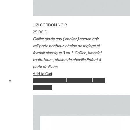
LIZI CORDON NOIR
25.00
€
Collier ras de cou ( choker ) cordon noir
œil porte bonheur chaine de réglage et
fermoir classique
3 en 1
Collier , bracelet
multi-tours , chaine de cheville
Enfant à
partir de 6 ans
Add to Cart
Ajouter à la wishlist
Go to Wishlist
Aperçu
Add to Cart