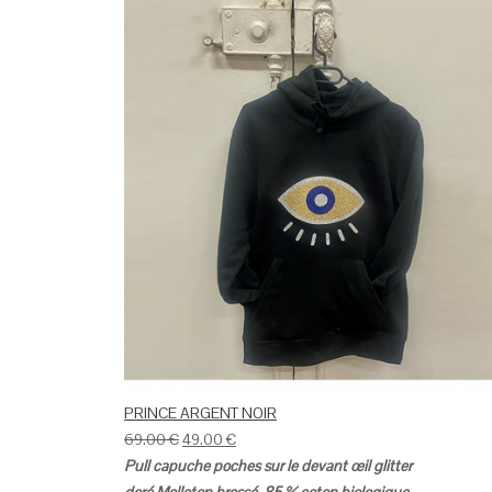
PRINCE ARGENT NOIR
69.00
€
49.00
€
Pull capuche poches sur le devant œil glitter
doré
Molleton brossé
85 % coton biologique