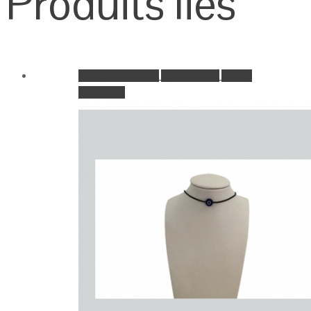
Produits liés
Ajouter à la wishlist
Go to Wishlist
Aperçu
Add to Cart