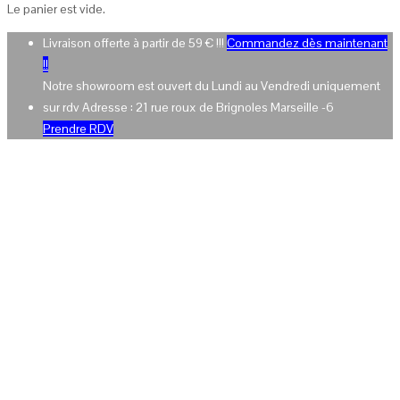
Le panier est vide.
Livraison offerte à partir de 59 € !!!
Commandez dès maintenant
!!
Notre showroom est ouvert du Lundi au Vendredi uniquement
sur rdv Adresse : 21 rue roux de Brignoles Marseille -6
Prendre RDV